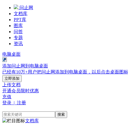
问止网
文档库
PPT库
图库
问答
专题
资讯
电脑桌面
添加问止网到电脑桌面
已经有10万+用户把问止网添加到电脑桌面，以后点击桌面图
立即添加
上传文档
开通会员
限时优惠
充值
登录 | 注册
搜索
文档库