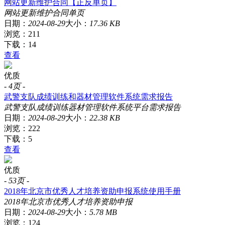
网站更新维护合同【正反单页】
网站
更新
维护
合同
单页
日期：
2024-08-29
大小：
17.36 KB
浏览：211
下载：14
查看
优质
-
4页
-
武警支队成绩训练和器材管理软件系统需求报告
武警
支队
成绩
训练
器材
管理
软件
系统
平台
需求
报告
日期：
2024-08-29
大小：
22.38 KB
浏览：222
下载：5
查看
优质
-
53页
-
2018年北京市优秀人才培养资助申报系统使用手册
2018年
北京市
优秀
人才培养
资助
申报
日期：
2024-08-29
大小：
5.78 MB
浏览：124