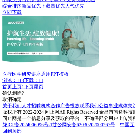
综合排序
新品优先
下载量优先
人气优先
立即下载
医疗医学研究讲座通用PPT模板
浏览：113
下载：11
首页
上页
1
下页
尾页
确认删除?
取消
确定
关于我们
人才招聘
机构合作
广告投放
联系我们
公益事业
媒体关
版权所有 2022-2024 问止网
All Rights Reserved 金昌市智
问止网是一个信息分享及获取的平台，不确保部分用户上传资
陇ICP备2024006996号-1
甘公网安备62030202000267号
中国互
回到顶部