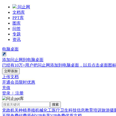
问止网
文档库
PPT库
图库
问答
专题
资讯
电脑桌面
添加问止网到电脑桌面
已经有10万+用户把问止网添加到电脑桌面，以后点击桌面图
立即添加
上传文档
开通会员
限时优惠
充值
登录 | 注册
搜索
党政机关
种植养殖
机械化工
医疗卫生
科技信息
教育培训
旅游摄
不限
免费
付费
原创
VIP专享
VIP免费
优质文档