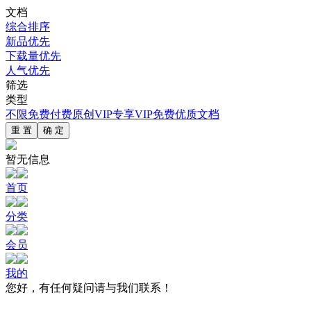
文档
综合排序
新品优先
下载量优先
人气优先
筛选
类型
不限
免费
付费
原创
VIP专享
VIP免费
优质文档
重 置
确 定
暂无信息
首页
分类
会员
我的
您好，有任何疑问请与我们联系！