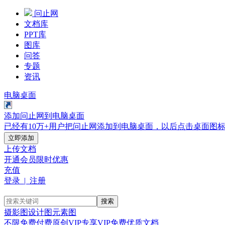
问止网
文档库
PPT库
图库
问答
专题
资讯
电脑桌面
添加问止网到电脑桌面
已经有10万+用户把问止网添加到电脑桌面，以后点击桌面图
立即添加
上传文档
开通会员
限时优惠
充值
登录 | 注册
搜索
摄影图
设计图
元素图
不限
免费
付费
原创
VIP专享
VIP免费
优质文档