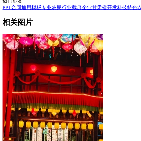
热门标签
PPT
合同
通用
模板
专业
农民
行业
截屏
企业
甘肃省
开发
科技
特色
相关图片