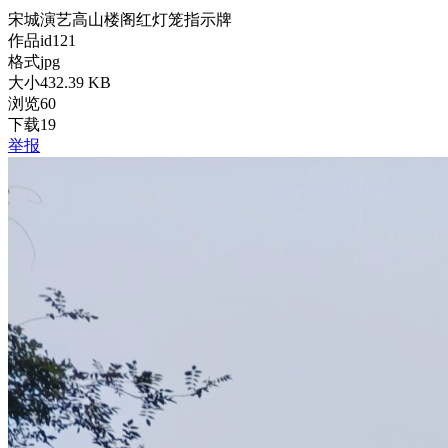
宋城
演艺
高山
楼阁
红灯笼
指示牌
作品id
121
格式
jpg
大小
432.39 KB
浏览
60
下载
19
举报