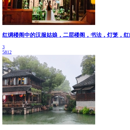
红绸楼阁中的汉服姑娘，二层楼阁，书法，灯笼，红
3
5812