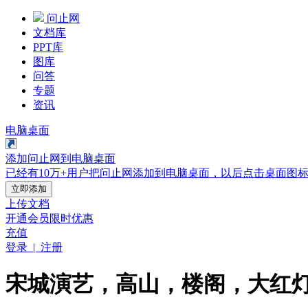
问止网
文档库
PPT库
图库
问答
专题
资讯
电脑桌面
添加问止网到电脑桌面
已经有10万+用户把问止网添加到电脑桌面，以后点击桌面图
立即添加
上传文档
开通会员
限时优惠
充值
登录 | 注册
宋城演艺，高山，楼阁，大红