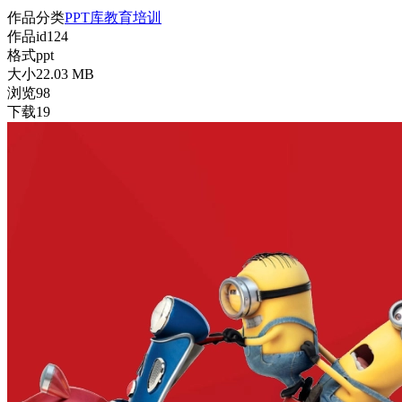
作品分类
PPT库
教育培训
作品id
124
格式
ppt
大小
22.03 MB
浏览
98
下载
19