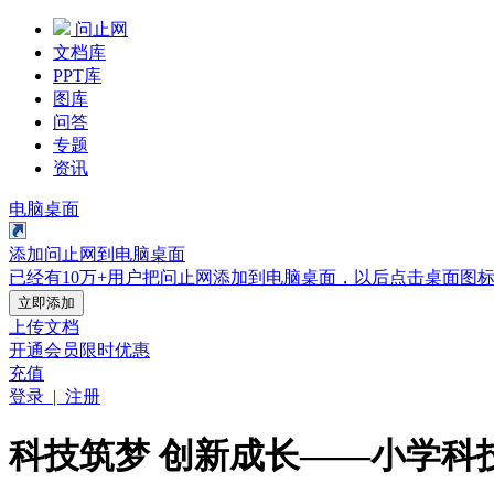
问止网
文档库
PPT库
图库
问答
专题
资讯
电脑桌面
添加问止网到电脑桌面
已经有10万+用户把问止网添加到电脑桌面，以后点击桌面图
立即添加
上传文档
开通会员
限时优惠
充值
登录 | 注册
科技筑梦 创新成长——小学科