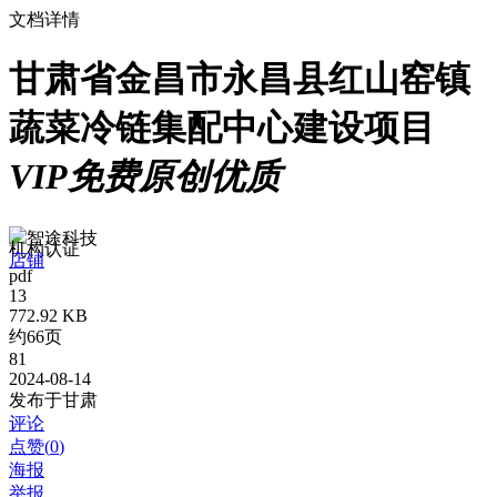
文档详情
甘肃省金昌市永昌县红山窑镇
蔬菜冷链集配中心建设项目
VIP免费
原创
优质
智途科技
机构认证
店铺
pdf
13
772.92 KB
约66页
81
2024-08-14
发布于甘肃
评论
点赞(
0
)
海报
举报