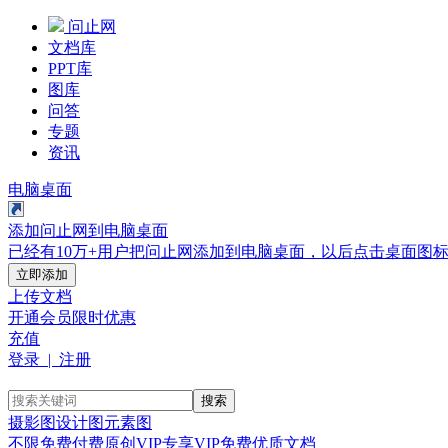
问止网
文档库
PPT库
图库
问答
专题
资讯
电脑桌面
添加问止网到电脑桌面
已经有10万+用户把问止网添加到电脑桌面，以后点击桌面图
立即添加
上传文档
开通会员
限时优惠
充值
登录 | 注册
搜索
摄影图
设计图
元素图
不限
免费
付费
原创
VIP专享
VIP免费
优质文档