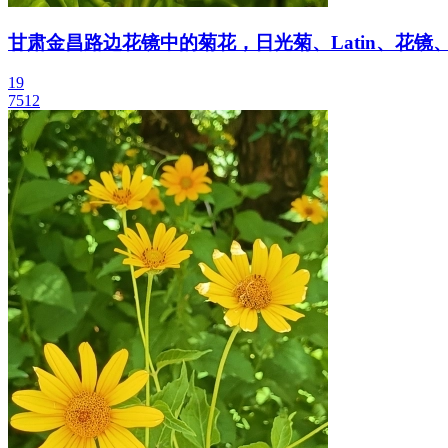
甘肃金昌路边花镜中的菊花，日光菊、Latin、花镜
19
7512