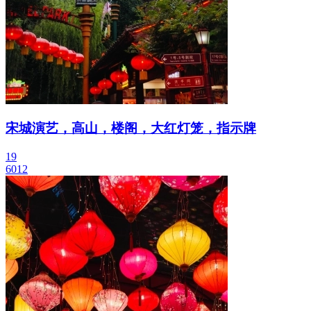
宋城演艺，高山，楼阁，大红灯笼，指示牌
19
6012