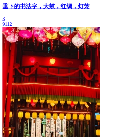
垂下的书法字，大鼓，红绸，灯笼
3
9112