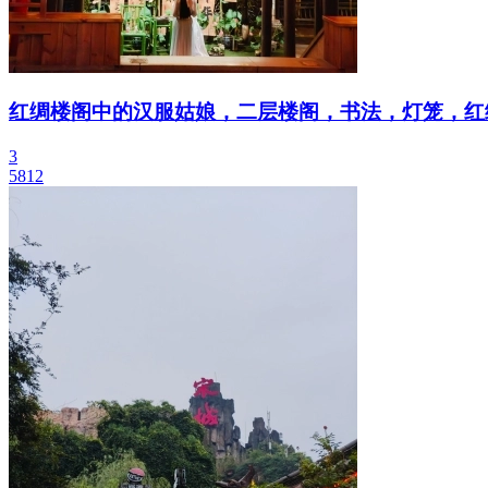
红绸楼阁中的汉服姑娘，二层楼阁，书法，灯笼，红
3
5812