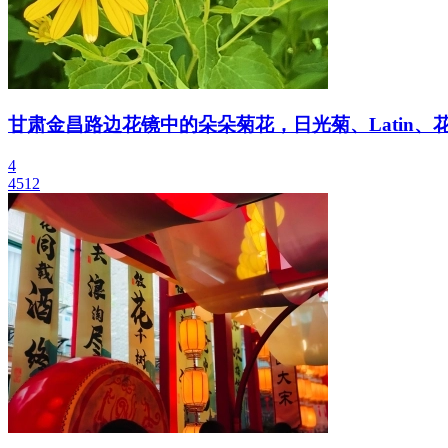
甘肃金昌路边花镜中的朵朵菊花，日光菊、Latin、
4
4512